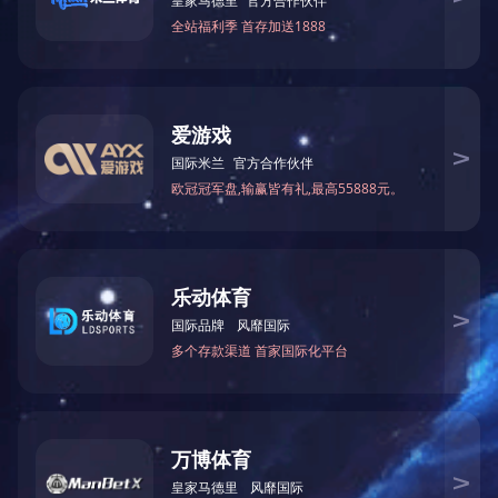
【本文标签】:
上一篇：
湖南省长沙市天心区芙蓉中路三段142号光大
发展大厦B座27楼