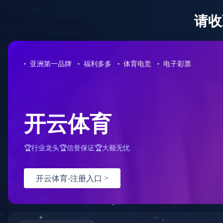
投资者关系
股价走势