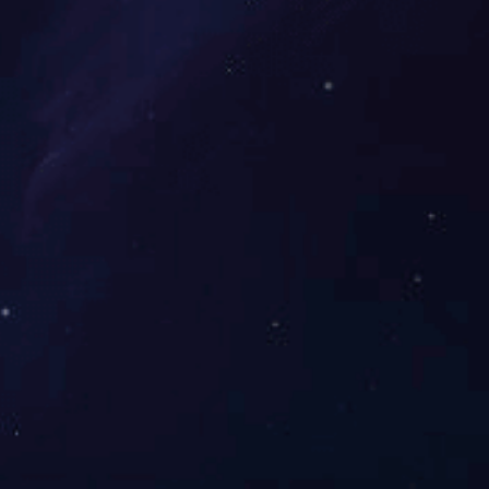
关于公司
新闻中心
业