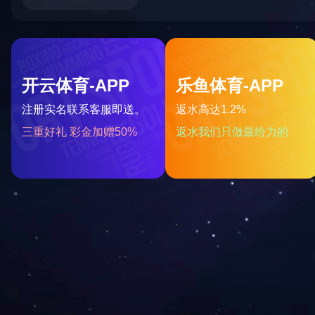
半岛online(中国)：湖南启元律师事务所关
专项核查意见
半岛online(中国)：关于解散清算参股公司的公告
半岛online(中国)：第十一届董事会第三十三次
湖南省长沙市天心区芙蓉中路三段142号光大
发展大厦B座27楼