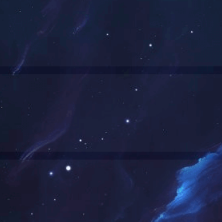
金购买资产并募集配套资金暨关联交易申请文件获得深圳证券交易所受理
区上市公司投资者网上集体接待日活动的公告
议公告
5年9月）
年第二次临时股东会法律意见书
金购买资产并募集配套资金暨关联交易相关主体买卖股票情况的自查报告
关于半岛web版登录入口本次交易相关内幕信息知情人买卖股票情况的自