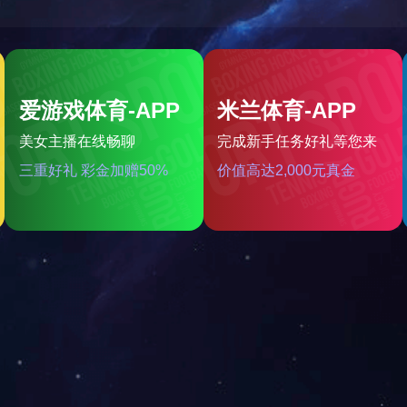
于半岛web版登录入口发行股份及支付现金购买资产并募集配套资金暨
会议决议公告
1
2
3
...
80
关于公司
新闻中心
业
关于公司
公司要闻
发展
领导介绍
一线传真
能源