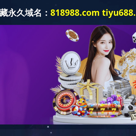
半岛web版登录入口
关于公司
新闻中
定期报告