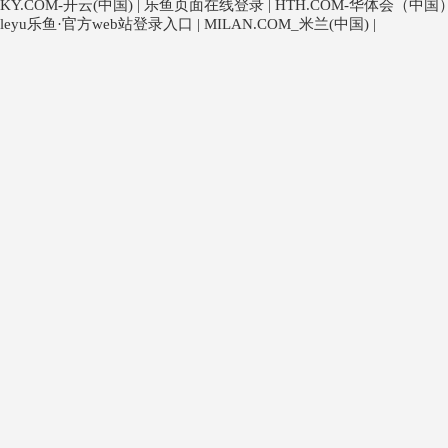
KY.COM-开云(中国)
|
乐鱼页面在线登录
|
HTH.COM-华体会（中国
leyu乐鱼·官方web站登录入口
|
MILAN.COM_米兰(中国)
|