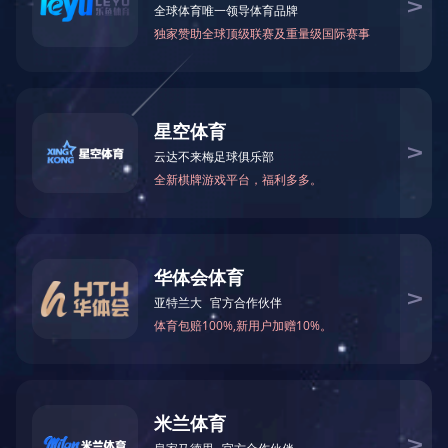
中共湖南省委
定
2024-11-22 09:3
中共湖南省委关于
27日中国共产
习近平在省部
贯彻党的二十
2024-11-21 17:0
省部级主要领导
记、国家主席、