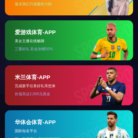
湖南省长沙市天心区芙蓉中路三段142号光大
发展大厦B座27楼
(86)0731-88789290(公司电话)
(86)0731-88789296(投资者电话)
hnfz@hnfzgf.com
410015
Copyright@半岛web版登录入口 版权所有
湘ICP备14005205号-1
KY.COM-开云(中国)
|
乐鱼页面在线登录
|
HTH.COM-华体会（中
湘公网安备 43010302001645号